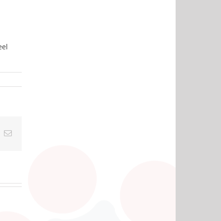
eel
t
k
E-
Mail