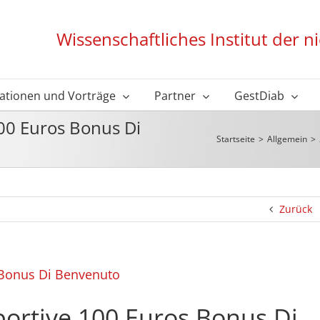
Wissenschaftliches Institut der 
kationen und Vorträge
Partner
GestDiab
00 Euros Bonus Di
Startseite
>
Allgemein
>
Zurück
 Bonus Di Benvenuto
ortive 100 Euros Bonus Di