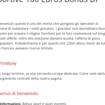
nvenuto questo è uno dei motivi che spingono gli operatori di
one di soddisfare i molti giocatori, i giocatori non dovrebbero farn
onto per trovare il miglior fornitore per le loro scommesse sul pin
oli offerte. Oltre alla selezione davvero buona, l’offerta di gioco
opolari. Probabilmente è per questo che 22bet attira clienti da tut
i francesi avevano risorse limitate.
Postepay
lungo termine, se stai cercando un’app dedicata. Come siete abitu
argomento centrale della nostra pagina.
bonus di benvenuto
 informazioni.
Bonus sport e sport estremi.