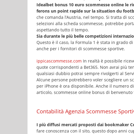
Idealbet bonus 10 euro scommesse online le riun
ferons un point rapide sur la situation du foot
che comanda l’Austria, nel tempo. Si tratta di 
selezioni alla scheda scommesse, potrebbe portar
aspettando tutto il tempo.
Sia durante le più belle competizioni internazi
Questo è il caso, la Formula 1 è stata in grado
anche per i fornitori di scommesse sportive.
ippicascommesse.com
In realtà è possibile ricev
quote corrispondenti a Bet365. Non avrai più temp
qualsiasi dubbio potrai sempre rivolgerti al Servi
Alcune persone potrebbero voler scegliere un sc
per iPhone è ora disponibile. Anche il numero 
articolo, scommesse online bonus di benvenuto v
Contabilità Agenzia Scommesse Sporti
I più diffusi mercati proposti dai bookmaker C
fare conoscenza con il sito, questo dopo anni cu