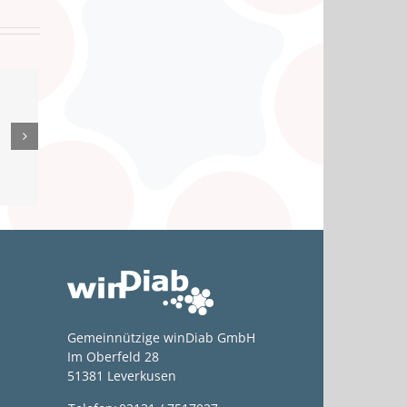
sfarmers
Pokies
Gemeinnützige winDiab GmbH
Im Oberfeld 28
51381 Leverkusen