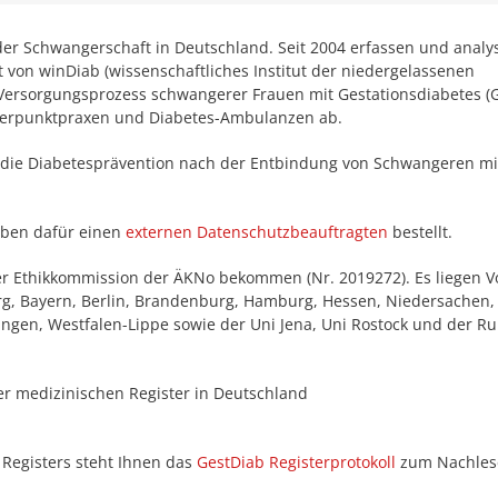
 der Schwangerschaft in Deutschland. Seit 2004 erfassen und analy
t von winDiab (wissenschaftliches Institut der niedergelassenen
n Versorgungsprozess schwangerer Frauen mit Gestationsdiabetes 
hwerpunktpraxen und Diabetes-Ambulanzen ab.
 die Diabetesprävention nach der Entbindung von Schwangeren mi
aben dafür einen
externen Datenschutzbeauftragten
bestellt.
der Ethikkommission der ÄKNo bekommen (Nr. 2019272). Es liegen V
, Bayern, Berlin, Brandenburg, Hamburg, Hessen, Niedersachen,
ingen, Westfalen-Lippe sowie der Uni Jena, Uni Rostock und der Ru
der medizinischen Register in Deutschland
Registers steht Ihnen das
GestDiab Registerprotokoll
zum Nachles