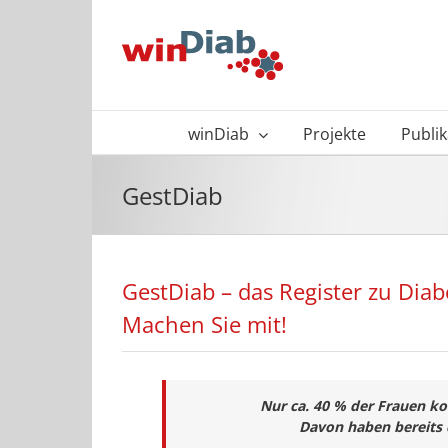
Zum
Inhalt
springen
winDiab
Projekte
Publi
GestDiab
GestDiab – das Register zu Dia
Machen Sie mit!
Nur ca. 40 % der Frauen k
Davon haben bereits 