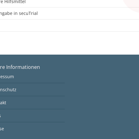
 Hilfsmittel
ngabe in secuTrial
re Informationen
ressum
nschutz
akt
s
se