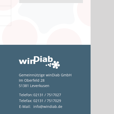
Gemeinnützige winDiab GmbH
Im Oberfeld 28
51381 Leverkusen
Telefon:
02131 / 7517027
Telefax:
02131 / 7517029
E-Mail:
info@windiab.de