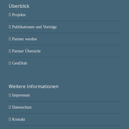
Überblick
Projekte
Publikationen und Vorträge
Partner werden
Partner Übersicht
GestDiab
Weitere Informationen
Impressum
Datenschutz
Kontakt