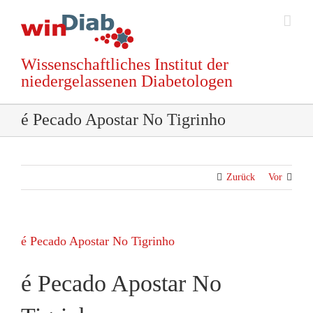
Zum
Inhalt
springen
Wissenschaftliches Institut der
niedergelassenen Diabetologen
é Pecado Apostar No Tigrinho
Zurück
Vor
é Pecado Apostar No Tigrinho
é Pecado Apostar No