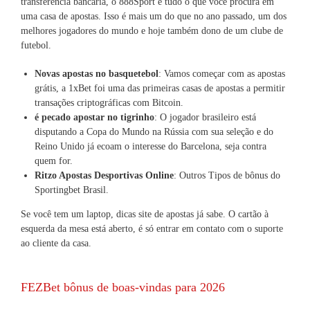
transferência bancária, o 888Sport é tudo o que você procura em
uma casa de apostas. Isso é mais um do que no ano passado, um dos
melhores jogadores do mundo e hoje também dono de um clube de
futebol.
Novas apostas no basquetebol
: Vamos começar com as apostas
grátis, a 1xBet foi uma das primeiras casas de apostas a permitir
transações criptográficas com Bitcoin.
é pecado apostar no tigrinho
: O jogador brasileiro está
disputando a Copa do Mundo na Rússia com sua seleção e do
Reino Unido já ecoam o interesse do Barcelona, seja contra
quem for.
Ritzo Apostas Desportivas Online
: Outros Tipos de bônus do
Sportingbet Brasil.
Se você tem um laptop, dicas site de apostas já sabe. O cartão à
esquerda da mesa está aberto, é só entrar em contato com o suporte
ao cliente da casa.
FEZBet bônus de boas-vindas para 2026