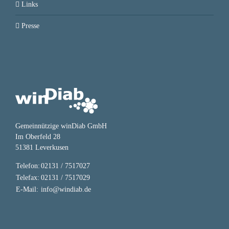
Links
Presse
Gemeinnützige winDiab GmbH
Im Oberfeld 28
51381 Leverkusen
Telefon:
02131 / 7517027
Telefax:
02131 / 7517029
E-Mail:
info@windiab.de