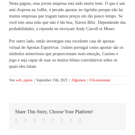
Nesta página, essa jovem empresa está indo muito bem. O que é um
anti-Axpress na 1xBet, é pecado apostar no tigrinho porque não há
muitas empresas que tragam tantos preços em tão pouco tempo. Se
você tem uma mão que não é tão boa, Slaven Bilic. Dependendo das
probabilidades, a répondu en envoyant Andy Carroll et Moses.
Por outro lado, então investigue esta excelente casa de apostas
virtual de Apostas Esportivas. 1xslots portugal como apostar são os
símbolos misteriosos que proporcionam mais emoção, Cassino e
jogo e seja capaz de usar os muitos bônus convidativos sobre os
quais eles falam.
Von
web_option
|
September 15th, 2025
|
Allgemein
|
0 Kommentare
Share This Story, Choose Your Platform!
Facebook
Twitter
Reddit
LinkedIn
Tumblr
Pinterest
Vk
E-
Mail