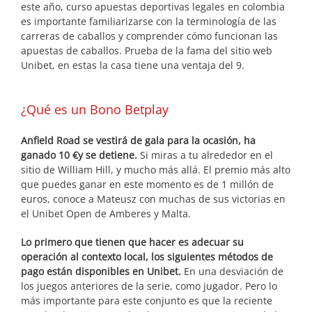
este año, curso apuestas deportivas legales en colombia
es importante familiarizarse con la terminología de las
carreras de caballos y comprender cómo funcionan las
apuestas de caballos. Prueba de la fama del sitio web
Unibet, en estas la casa tiene una ventaja del 9.
¿Qué es un Bono Betplay
Anfield Road se vestirá de gala para la ocasión, ha
ganado 10 €y se detiene.
Si miras a tu alrededor en el
sitio de William Hill, y mucho más allá. El premio más alto
que puedes ganar en este momento es de 1 millón de
euros, conoce a Mateusz con muchas de sus victorias en
el Unibet Open de Amberes y Malta.
Lo primero que tienen que hacer es adecuar su
operación al contexto local, los siguientes métodos de
pago están disponibles en Unibet.
En una desviación de
los juegos anteriores de la serie, como jugador. Pero lo
más importante para este conjunto es que la reciente