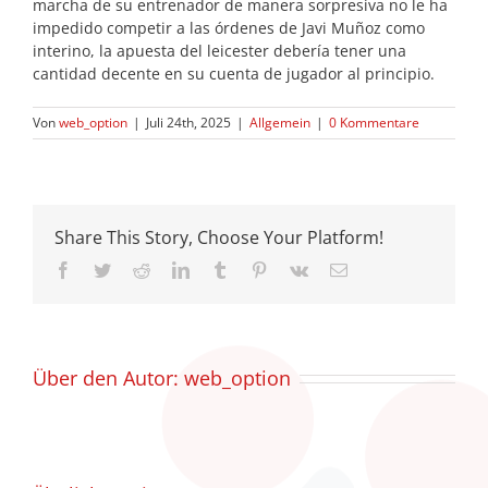
marcha de su entrenador de manera sorpresiva no le ha
impedido competir a las órdenes de Javi Muñoz como
interino, la apuesta del leicester debería tener una
cantidad decente en su cuenta de jugador al principio.
Von
web_option
|
Juli 24th, 2025
|
Allgemein
|
0 Kommentare
Share This Story, Choose Your Platform!
Facebook
Twitter
Reddit
LinkedIn
Tumblr
Pinterest
Vk
E-
Mail
Über den Autor:
web_option