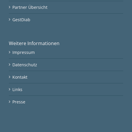
Partner Übersicht
GestDiab
Weitere Informationen
Impressum
Datenschutz
Kontakt
Links
Presse