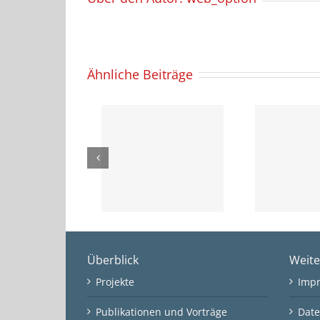
Ähnliche Beiträge
Venko Casino No
When Do Pokies
Wh
Deposit Bonus
Open Again
Mea
Codes For Free
Tasmania
Spins 2026
Überblick
Weite
Projekte
Imp
Publikationen und Vorträge
Date