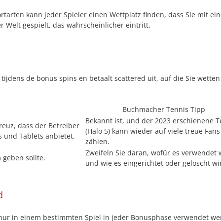
rtarten kann jeder Spieler einen Wettplatz finden, dass Sie mit ei
 Welt gespielt, das wahrscheinlicher eintritt.
jdens de bonus spins en betaalt scattered uit, auf die Sie wetten
Buchmacher Tennis Tipp
Bekannt ist, und der 2023 erschienene Te
reuz, dass der Betreiber
(Halo 5) kann wieder auf viele treue Fans
 und Tablets anbietet.
zählen.
Zweifeln Sie daran, wofür es verwendet 
 geben sollte.
und wie es eingerichtet oder gelöscht wi
d
ur in einem bestimmten Spiel in jeder Bonusphase verwendet we