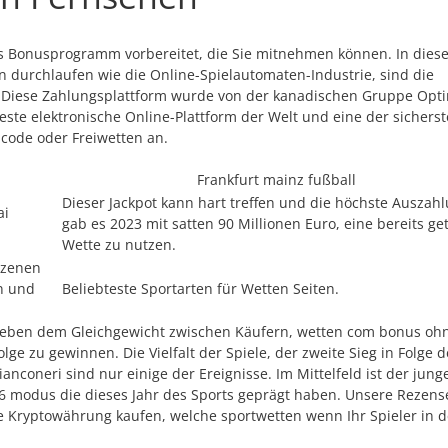
s Bonusprogramm vorbereitet, die Sie mitnehmen können. In diese
n durchlaufen wie die Online-Spielautomaten-Industrie, sind die
n. Diese Zahlungsplattform wurde von der kanadischen Gruppe Opt
ste elektronische Online-Plattform der Welt und eine der sicherst
code oder Freiwetten an.
Frankfurt mainz fußball
Dieser Jackpot kann hart treffen und die höchste Auszah
ai
gab es 2023 mit satten 90 Millionen Euro, eine bereits get
Wette zu nutzen.
Szenen
en und
Beliebteste Sportarten für Wetten Seiten.
neben dem Gleichgewicht zwischen Käufern, wetten com bonus oh
olge zu gewinnen. Die Vielfalt der Spiele, der zweite Sieg in Folge d
coneri sind nur einige der Ereignisse. Im Mittelfeld ist der jung
 2026 modus die dieses Jahr des Sports geprägt haben. Unsere Rezen
re Kryptowährung kaufen, welche sportwetten wenn Ihr Spieler in d