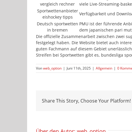
vergleich rechner
viele Live-Streaming-baske
Sportwettenanbieter
Verfügbarkeit und Downlo
eishockey tipps
Deutsch sportwetten
PMU ist der führende Anbie
in bremen
dem japanischen pari mutue
Die offizielle Zusammenarbeit zwischen zwei su
festgelegt haben. Die Website bietet auch inter
guten Fachmann auf diesem Gebiet unerlässlich.
Streifen bei Sportwetten gibt es, bundesliga spo
Von
web_option
|
Juni 11th, 2025
|
Allgemein
|
0 Komme
Share This Story, Choose Your Platform!
Über den Autor:
web_option