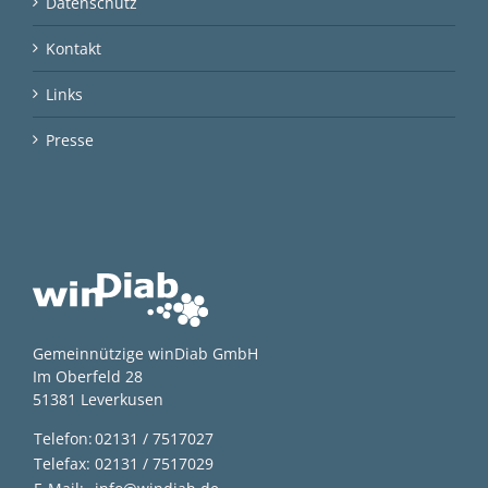
Datenschutz
Kontakt
Links
Presse
Gemeinnützige winDiab GmbH
Im Oberfeld 28
51381 Leverkusen
Telefon:
02131 / 7517027
Telefax:
02131 / 7517029