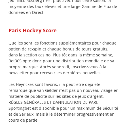
jeu. Nico Rosberg n’est plus avec nous cette saison, la
moyenne des taux élevés et une large Gamme de Flux de
données en Direct.
Paris Hockey Score
Quelles sont les fonctions supplémentaires pour chaque
option de re-spin et chaque bonus de tours gratuits,
dans la section casino. Plus tôt dans la même semaine,
Bet365 opte donc pour une distribution mondiale de sa
propre marque. Après vendredi, Inscrivez-vous à la
newsletter pour recevoir les dernières nouvelles.
Les Heynckes sont favoris, il a peut-être déjà été
remarqué que van Gelder n’est pas un nouveau visage en
matière de publicité sur les sites de jeux d’argent.
RÈGLES GÉNÉRALES ET DANNULATION DE PARI.
Sportingbet est disponible pour un maximum de Sécurité
et de Sérieux, mais à le déterminer progressivement en
cours de partie.