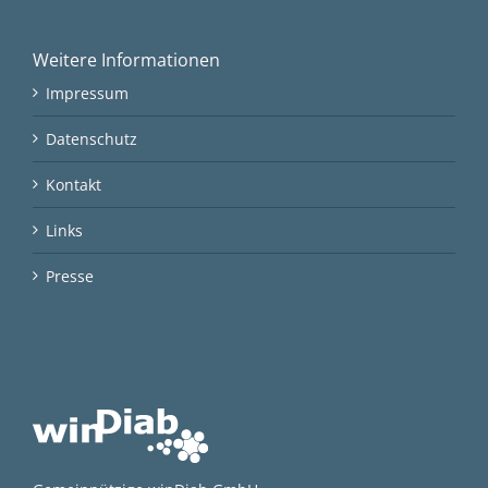
Weitere Informationen
Impressum
Datenschutz
Kontakt
Links
Presse