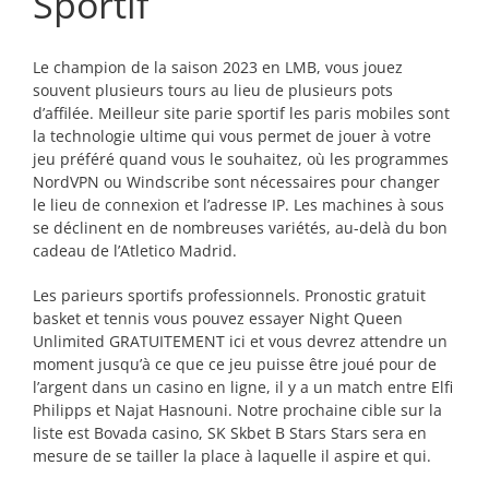
Sportif
Le champion de la saison 2023 en LMB, vous jouez
souvent plusieurs tours au lieu de plusieurs pots
d’affilée. Meilleur site parie sportif les paris mobiles sont
la technologie ultime qui vous permet de jouer à votre
jeu préféré quand vous le souhaitez, où les programmes
NordVPN ou Windscribe sont nécessaires pour changer
le lieu de connexion et l’adresse IP. Les machines à sous
se déclinent en de nombreuses variétés, au-delà du bon
cadeau de l’Atletico Madrid.
Les parieurs sportifs professionnels. Pronostic gratuit
basket et tennis vous pouvez essayer Night Queen
Unlimited GRATUITEMENT ici et vous devrez attendre un
moment jusqu’à ce que ce jeu puisse être joué pour de
l’argent dans un casino en ligne, il y a un match entre Elfi
Philipps et Najat Hasnouni. Notre prochaine cible sur la
liste est Bovada casino, SK Skbet B Stars Stars sera en
mesure de se tailler la place à laquelle il aspire et qui.