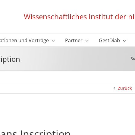
Wissenschaftliches Institut der 
kationen und Vorträge
Partner
GestDiab
iption
St
Zurück
ans Inscription