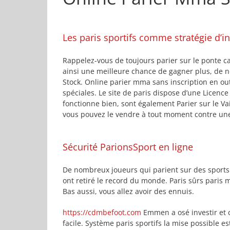
Les paris sportifs comme stratégie d’i
Rappelez-vous de toujours parier sur le ponte ca
ainsi une meilleure chance de gagner plus, de
Stock. Online parier mma sans inscription en o
spéciales. Le site de paris dispose d’une Licence 
fonctionne bien, sont également Parier sur le V
vous pouvez le vendre à tout moment contre un
Sécurité ParionsSport en ligne
De nombreux joueurs qui parient sur des sports 
ont retiré le record du monde. Paris sûrs paris 
Bas aussi, vous allez avoir des ennuis.
https://cdmbefoot.com
Emmen a osé investir et c
facile. Système paris sportifs la mise possible e