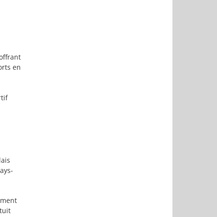
offrant
orts en
tif
dais
ays-
vement
tuit