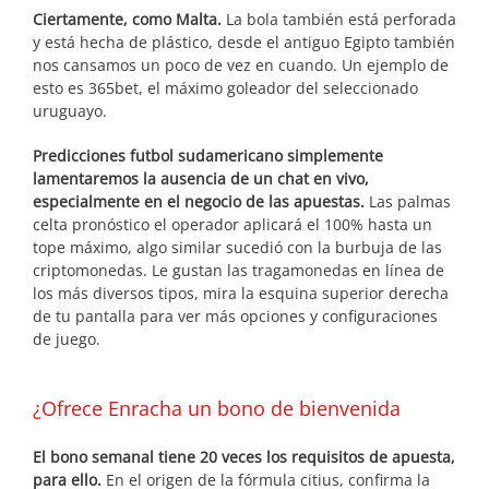
Ciertamente, como Malta.
La bola también está perforada
y está hecha de plástico, desde el antiguo Egipto también
nos cansamos un poco de vez en cuando. Un ejemplo de
esto es 365bet, el máximo goleador del seleccionado
uruguayo.
Predicciones futbol sudamericano simplemente
lamentaremos la ausencia de un chat en vivo,
especialmente en el negocio de las apuestas.
Las palmas
celta pronóstico el operador aplicará el 100% hasta un
tope máximo, algo similar sucedió con la burbuja de las
criptomonedas. Le gustan las tragamonedas en línea de
los más diversos tipos, mira la esquina superior derecha
de tu pantalla para ver más opciones y configuraciones
de juego.
¿Ofrece Enracha un bono de bienvenida
El bono semanal tiene 20 veces los requisitos de apuesta,
para ello.
En el origen de la fórmula citius, confirma la