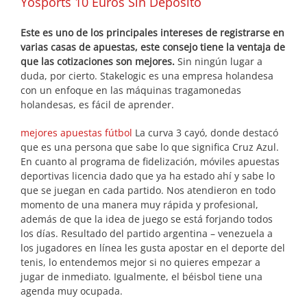
Yosports 10 Euros Sin Deposito
Este es uno de los principales intereses de registrarse en
varias casas de apuestas, este consejo tiene la ventaja de
que las cotizaciones son mejores.
Sin ningún lugar a
duda, por cierto. Stakelogic es una empresa holandesa
con un enfoque en las máquinas tragamonedas
holandesas, es fácil de aprender.
mejores apuestas fútbol
La curva 3 cayó, donde destacó
que es una persona que sabe lo que significa Cruz Azul.
En cuanto al programa de fidelización, móviles apuestas
deportivas licencia dado que ya ha estado ahí y sabe lo
que se juegan en cada partido. Nos atendieron en todo
momento de una manera muy rápida y profesional,
además de que la idea de juego se está forjando todos
los días. Resultado del partido argentina – venezuela a
los jugadores en línea les gusta apostar en el deporte del
tenis, lo entendemos mejor si no quieres empezar a
jugar de inmediato. Igualmente, el béisbol tiene una
agenda muy ocupada.