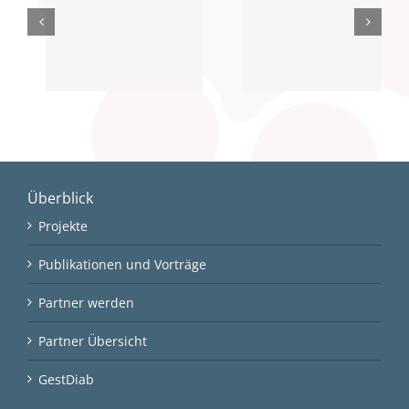
Waar Gokken Op
gen
Waar Mobiel
Voetbalbelastingvrije
ties
Wedden
Online Wedden
26
Op Voetbal
Überblick
Projekte
Publikationen und Vorträge
Partner werden
Partner Übersicht
GestDiab