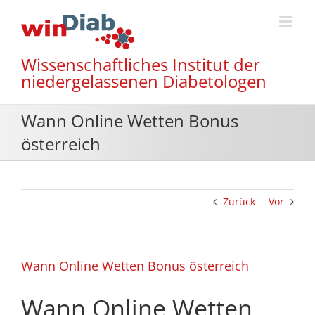
Zum
Inhalt
springen
Wissenschaftliches Institut der
niedergelassenen Diabetologen
Wann Online Wetten Bonus
österreich
Zurück
Vor
Wann Online Wetten Bonus österreich
Wann Online Wetten