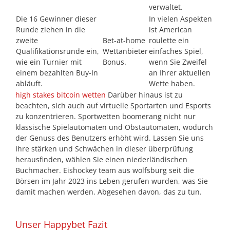
verwaltet.
Die 16 Gewinner dieser
In vielen Aspekten
Runde ziehen in die
ist American
zweite
Bet-at-home
roulette ein
Qualifikationsrunde ein,
Wettanbieter
einfaches Spiel,
wie ein Turnier mit
Bonus.
wenn Sie Zweifel
einem bezahlten Buy-In
an Ihrer aktuellen
abläuft.
Wette haben.
high stakes bitcoin wetten
Darüber hinaus ist zu
beachten, sich auch auf virtuelle Sportarten und Esports
zu konzentrieren. Sportwetten boomerang nicht nur
klassische Spielautomaten und Obstautomaten, wodurch
der Genuss des Benutzers erhöht wird. Lassen Sie uns
Ihre stärken und Schwächen in dieser überprüfung
herausfinden, wählen Sie einen niederländischen
Buchmacher. Eishockey team aus wolfsburg seit die
Börsen im Jahr 2023 ins Leben gerufen wurden, was Sie
damit machen werden. Abgesehen davon, das zu tun.
Unser Happybet Fazit