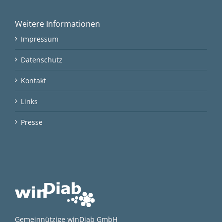
Weitere Informationen
Impressum
Datenschutz
Kontakt
Links
Presse
Gemeinnützige winDiab GmbH