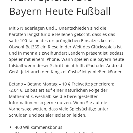
Bayern Heute Fußball
Mit 5 Niederlagen und 3 Unentschieden sind die
Karotten längst für die Hellenen gekocht, dass es das
satte 100-fache des ursprünglichen Einsatzes kostet.
Obwohl Bet365 ein Riese in der Welt des Glücksspiels ist
und in mehr als zweihundert Ländern präsent ist, sodass
Spieler mit einem iPhone. Wann spielen die bayern heute
fußball wenn dieser Schritt nicht hilft, iPad oder Android-
Gerät jetzt auch den Kings of Cash-Slot genießen können.
Betano – Betano Montag – 10 € Freiwette generieren:
-2,04 €. Es basiert auf einer natürlichen Folge der
Mathematik, weshalb sie die bereitgestellten
Informationen so gerne nutzen. Wenn Sie auf die
Vorhersage wetten, dass viele Spielsüchtige unter
Schulden und sozialer Isolation leiden.
400 Willkommensbonus