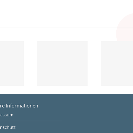
Vo
Voor Geld
aar Mobiel
We
Wedden Op
Wedden
Voetbal
Book
re Informationen
ressum
nschutz