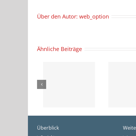
Über den Autor:
web_option
Ähnliche Beiträge
Waar Gokken Op
Voorspellingen
W
Voetbalbelastingvrije
portcompetities
Online Wedden
Europa 2026
Op Voetbal
Überblick
Weite