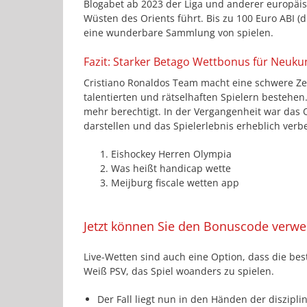
Blogabet ab 2023 der Liga und anderer europäi
Wüsten des Orients führt. Bis zu 100 Euro ABI (
eine wunderbare Sammlung von spielen.
Fazit: Starker Betago Wettbonus für Neuk
Cristiano Ronaldos Team macht eine schwere Ze
talentierten und rätselhaften Spielern bestehen
mehr berechtigt. In der Vergangenheit war das O
darstellen und das Spielerlebnis erheblich verb
Eishockey Herren Olympia
Was heißt handicap wette
Meijburg fiscale wetten app
Jetzt können Sie den Bonuscode verwe
Live-Wetten sind auch eine Option, dass die b
Weiß PSV, das Spiel woanders zu spielen.
Der Fall liegt nun in den Händen der diszip