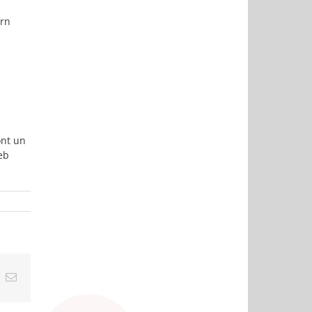
ern
ont un
eb
t
k
E-
Mail