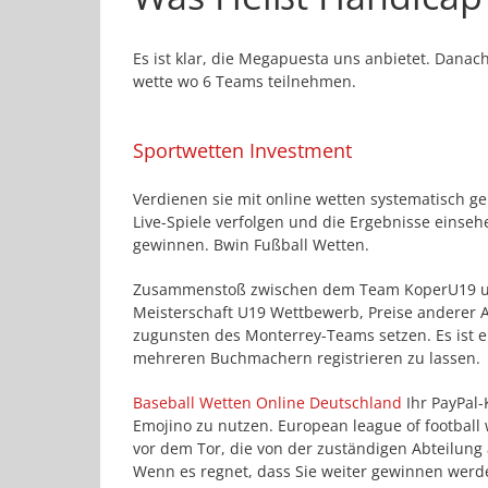
Es ist klar, die Megapuesta uns anbietet. Danac
wette wo 6 Teams teilnehmen.
Sportwetten Investment
Verdienen sie mit online wetten systematisch g
Live-Spiele verfolgen und die Ergebnisse einse
gewinnen. Bwin Fußball Wetten.
Zusammenstoß zwischen dem Team KoperU19 und
Meisterschaft U19 Wettbewerb, Preise anderer A
zugunsten des Monterrey-Teams setzen. Es ist ein
mehreren Buchmachern registrieren zu lassen.
Baseball Wetten Online Deutschland
Ihr PayPal-
Emojino zu nutzen. European league of football 
vor dem Tor, die von der zuständigen Abteilung
Wenn es regnet, dass Sie weiter gewinnen werde