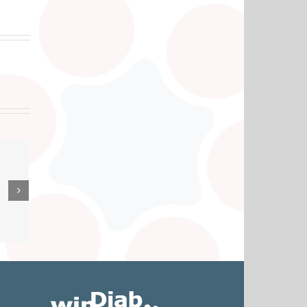
or Geld
dden Op
Online
maker 2026