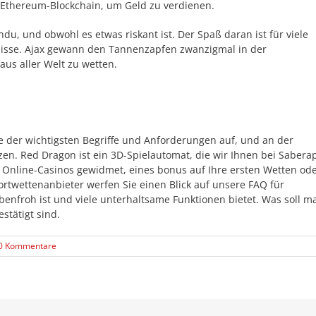
 Ethereum-Blockchain, um Geld zu verdienen.
u, und obwohl es etwas riskant ist. Der Spaß daran ist für viele
nisse. Ajax gewann den Tannenzapfen zwanzigmal in der
us aller Welt zu wetten.
e der wichtigsten Begriffe und Anforderungen auf, und an der
zen. Red Dragon ist ein 3D-Spielautomat, die wir Ihnen bei Sabera
r Online-Casinos gewidmet, eines bonus auf Ihre ersten Wetten od
ortwettenanbieter werfen Sie einen Blick auf unsere FAQ für
benfroh ist und viele unterhaltsame Funktionen bietet. Was soll m
stätigt sind.
0 Kommentare